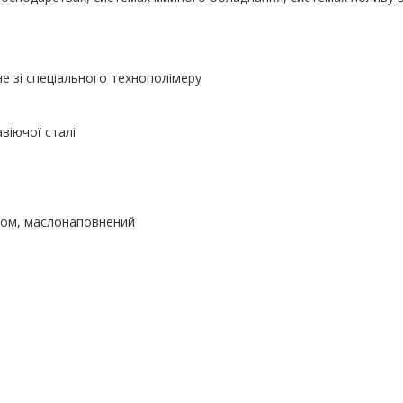
е зі спеціального технополімеру
віючої сталі
ром, маслонаповнений