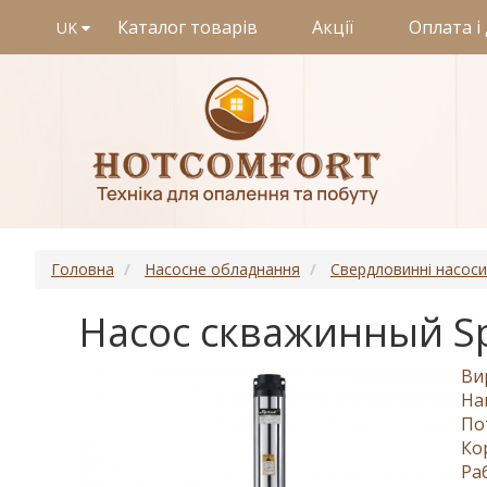
Каталог товарів
Акції
Оплата і
UK
Головна
Насосне обладнання
Свердловинні насоси
Насос скважинный Sp
Ви
На
По
Ко
Ра