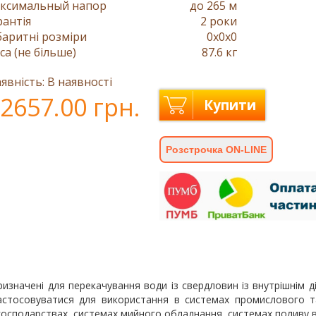
ксимальный напор
до 265 м
рантія
2 роки
баритні розміри
0x0x0
са (не більше)
87.6 кг
явність: В наявності
2657.00 грн.
Купити
Розстрочка ON-LINE
изначені для перекачування води із свердловин із внутрішнім д
астосовуватися для використання в системах промислового т
господарствах, системах мийного обладнання, системах поливу в