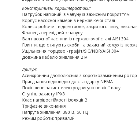
Конструктивні характеристики:
Патрубок напірний із чавуну із захисним покриттям
Корпус насосної камери з нержавіючої сталі
Колесо робоче - відцентрове, закритого типу, виконан
Фланець перехідний з чавуну
Вал насосної частини із нержавіючої сталі AISI 304
Гвинти, що стягують скоби та захисний кожух із нержа
Ущільнення торцеве - графіт/SiC/NBR/AISI 304
Довжина кабелю живлення 2 м
Двигун:
Асинхронний двополюсний з короткозамкненим рото
Приєднання відповідно до стандарту NEMA
Поліпшено захист електродвигуна по лінії валу
Ступінь захисту IPХ8
Клас нагрівостійкості ізоляції В
Трифазне виконання
Напруга живлення: 380 В, 50 Гц
Режим роботи: тривалий