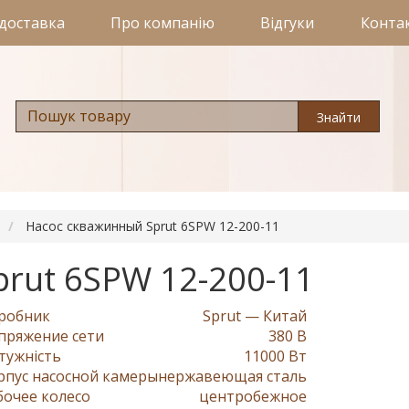
 доставка
Про компанію
Відгуки
Конта
Знайти
Насос скважинный Sprut 6SPW 12-200-11
rut 6SPW 12-200-11
робник
Sprut — Китай
пряжение сети
380 В
тужність
11000 Вт
рпус насосной камеры
нержавеющая сталь
бочее колесо
центробежное