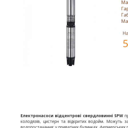
Ма
Га
Га
Ма
На
5
Електронасоси відцентрові свердловинні SPW
пр
колодязів, цистерн та відкритих водойм. Можуть з
водопостачання: у приватних будинках, фермерських 