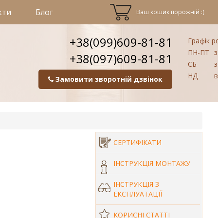
кти
Блог
Ваш кошик порожній :(
+38(099)609-81-81
Графік р
ПН-ПТ
з
+38(097)609-81-81
СБ
з
НД
в
Замовити зворотній дзвінок
СЕРТИФІКАТИ
ІНСТРУКЦІЯ МОНТАЖУ
ІНСТРУКЦІЯ З
ЕКСПЛУАТАЦІЇ
КОРИСНІ СТАТТІ