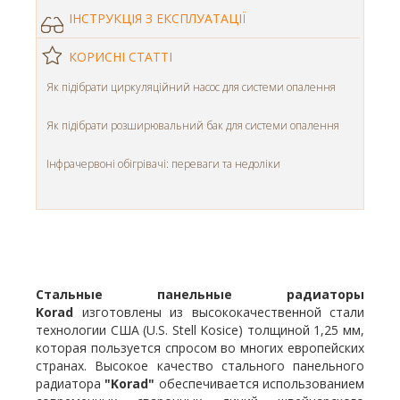
ІНСТРУКЦІЯ З ЕКСПЛУАТАЦІЇ
КОРИСНІ СТАТТІ
Як підібрати циркуляційний насос для системи опалення
Як підібрати розширювальний бак для системи опалення
Інфрачервоні обігрівачі: переваги та недоліки
Стальные панельные радиаторы
Korad
изготовлены из высококачественной стали
технологии США (U.S. Stell Kosice) толщиной 1,25 мм,
которая пользуется спросом во многих европейских
странах. Высокое качество стального панельного
радиатора
"Korad"
обеспечивается использованием