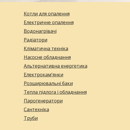
Котли для опалення
Електричне опалення
Водонагрівачі
Радіатори
Кліматична техніка
Насосне обладнання
Альтернативна енергетика
Електрокам'янки
Розширювальні баки
Тепла підлога і обладнання
Парогенератори
Сантехніка
Труби