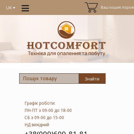
≡
Ваш кошик порожн
UK
Знайти
Графік роботи:
ПН-ПТ
з 09-00 до 18-00
СБ
з 09-00 до 15-00
НД
вихідний
+38(099)609-81-81