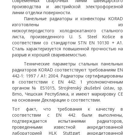
современных сварочных линий швейцарского
производства и австрийской электрофорезной
линии отделки поверхности.
Панельные радиаторы и конвекторы KORAD
изготовлены из
низкоуглеродистого холоднокатаного стального
листа, произведенного U. S. Steel Košice в
соответствии со стандартом STN EN 10130 + A1.
Сталь характеризуется повышенной прочностью на
разрыв и хорошей свариваемостью.
Технические параметры стальных панельных
радиаторов KORAD соответствуют требованиям EN
442-1: 1997 / A1: 2004. Радиаторы сертифицированы
в соответствии с EN 442: 1 уполномоченным
органом № ES1015, Strojírenský zkušební ústav, sp.
Brno, Чешская Республика, и имеют маркировку CE
на основании Декларации о соответствии.
Тот факт, что требования к качеству в
соответствии с EN 442 были выполнены,
подтверждается испытаниями радиаторов,
проведенными известной аккредитованной
лабораторией HLK Stuttgart аккредитованной